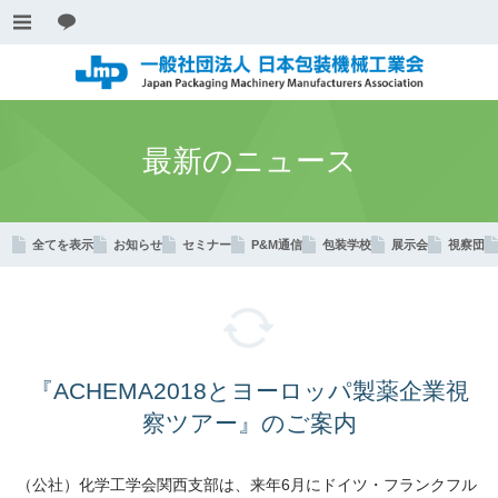
最新のニュース
全てを表示
お知らせ
セミナー
P&M通信
包装学校
展示会
視察団
『ACHEMA2018とヨーロッパ製薬企業視
察ツアー』のご案内
（公社）化学⼯学会関⻄⽀部は、
来年
6
月にドイツ・フランクフル