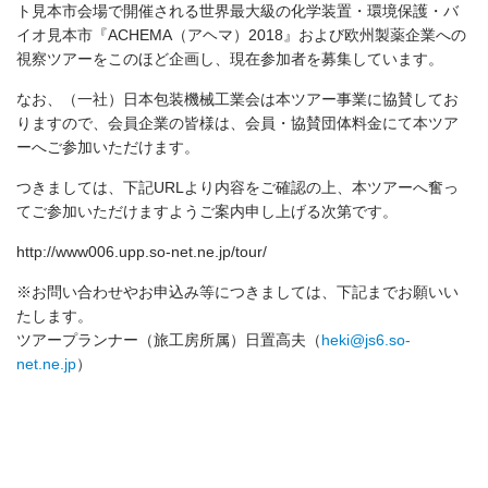
ト⾒本市会場で開催される
世界最大級の化学装置・環境保護・バ
イオ⾒本市『
ACHEMA
（アヘマ）
2018
』および
欧州製薬企業への
視察ツアーをこのほど企画し、現在参加者を募集しています。
なお、（一社）日本包装機械工業会は本ツアー事業に協賛してお
りますので、
会員企業の皆様は、会員・協賛団体料金にて本ツア
ーへご参加いただけます。
つきましては、下記URLより内容をご確認の上、本ツアーへ奮っ
てご参加いただけますよう
ご案内申し上げる次第です。
http://www006.upp.so-net.ne.jp/tour/
※お問い合わせやお申込み等につきましては、下記までお願いい
たします。
ツアープランナー（旅⼯房所属）日置高夫（
heki@js6.so-
net.ne.jp
）