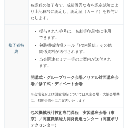
各課程の修了者で、成績優秀な者を認定試験によ
り上記称号に認定し、認定証（カード）を授与い
たします。
授与された称号は、名刺等印刷物に使用
できます。
修了者特
包装機械情報メール「P&M通信」その他
典
関係資料が送付されます。
当会関連セミナー等のご案内が送付され
ます。
開講式・グループワーク会場／リアル対面講座会
場／修了式・ディベート会場
※会場名および開催場所については東京会場・大阪会場共
に、都度受講生にご案内いたします
包装機械設計技術専門課程 実習講座会場（東
京）／高度職業能力開発促進センター（高度ポリ
テクセンター）