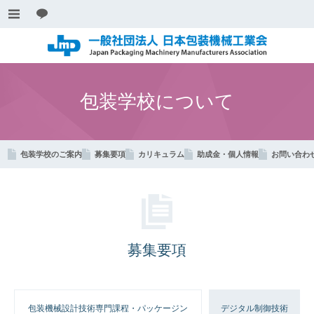
包装学校について
包装学校のご案内
募集要項
カリキュラム
助成金・個人情報
お問い合わ
募集要項
包装機械設計技術専門課程・パッケージン
デジタル制御技術