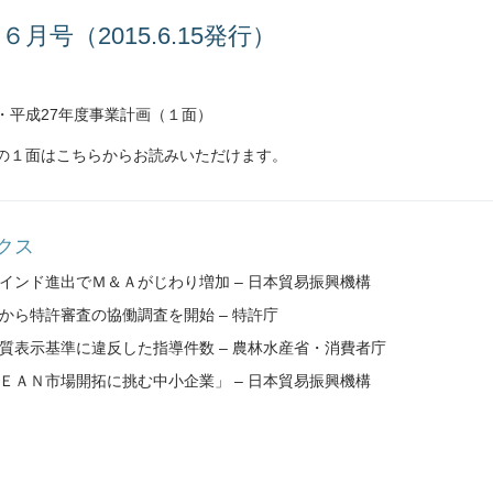
月号（2015.6.15発行）
・平成27年度事業計画（１面）
の１面はこちらからお読みいただけます。
クス
のインド進出でＭ＆Ａがじわり増加 – 日本貿易振興機構
から特許審査の協働調査を開始 – 特許庁
品質表示基準に違反した指導件数 – 農林水産省・消費者庁
ＳＥＡＮ市場開拓に挑む中小企業」 – 日本貿易振興機構