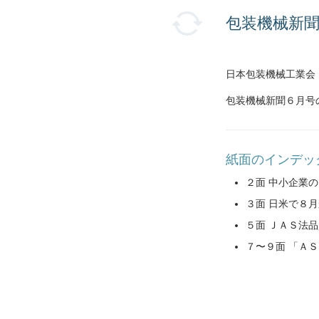
包装機械新聞６
日本包装機械工業会
包装機械新聞６月号
紙面のインデッ
２面 中小企業
３面 日米で８月
５面 ＪＡＳ法
７〜９面 「Ａ