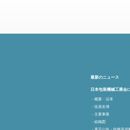
最新のニュース
日本包装機械工業会
- 概要・沿革
- 役員名簿
- 主要事業
- 組織図
- 電子公告・財務等資