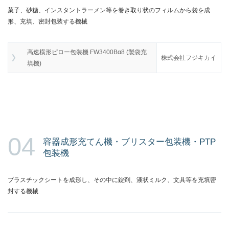
菓子、砂糖、インスタントラーメン等を巻き取り状のフィルムから袋を成
形、充填、密封包装する機械
高速横形ピロー包装機 FW3400Bα8 (製袋充
株式会社フジキカイ
填機)
04
容器成形充てん機・ブリスター包装機・PTP
包装機
プラスチックシートを成形し、その中に錠剤、液状ミルク、文具等を充填密
封する機械