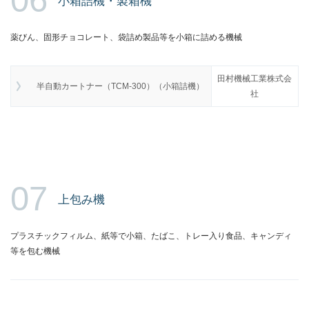
小箱詰機・製箱機
薬びん、固形チョコレート、袋詰め製品等を小箱に詰める機械
田村機械工業株式会
半自動カートナー（TCM-300）（小箱詰機）
社
07
上包み機
プラスチックフィルム、紙等で小箱、たばこ、トレー入り食品、キャンディ
等を包む機械