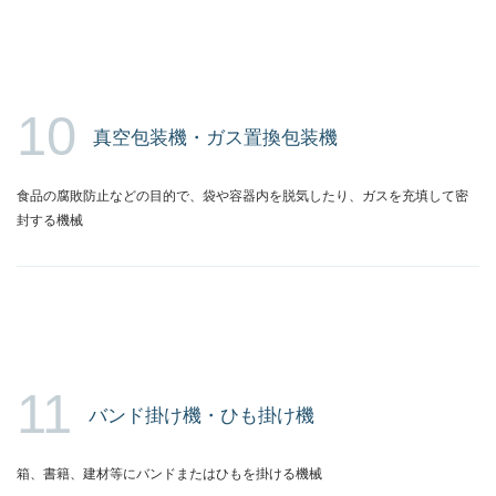
10
真空包装機・ガス置換包装機
食品の腐敗防止などの目的で、袋や容器内を脱気したり、ガスを充填して密
封する機械
11
バンド掛け機・ひも掛け機
箱、書籍、建材等にバンドまたはひもを掛ける機械