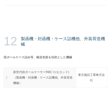
12
製函機・封函機・ケース詰機他、外装荷造機
械
段ボールケース詰め等、輸送包装を目的とした機械
新世代段ボールケーサーRBCⅡ(セカンド)
東京施設工業株式会
（製函機・封函機・ケース詰機他、外装荷造
社
機械）