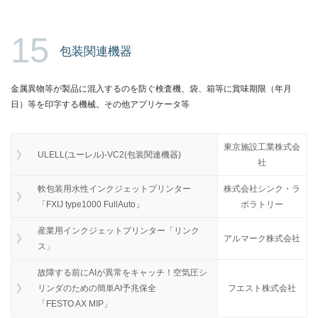
15
包装関連機器
金属異物等が製品に混入するのを防ぐ検査機、袋、箱等に賞味期限（年月
日）等を印字する機械。その他アプリケータ等
東京施設工業株式会
ULELL(ユーレル)-VC2(包装関連機器)
社
軟包装用水性インクジェットプリンター
株式会社シンク・ラ
「FXIJ type1000 FullAuto」
ボラトリー
産業用インクジェットプリンター「リンク
アルマーク株式会社
ス」
故障する前にAIが異常をキャッチ！空気圧シ
リンダのための簡単AI予兆保全
フエスト株式会社
「FESTO AX MIP」