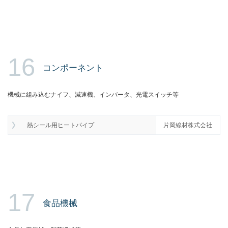
16
コンポーネント
機械に組み込むナイフ、減速機、インバータ、光電スイッチ等
熱シール用ヒートパイプ
片岡線材株式会社
17
食品機械