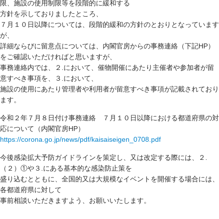
限、施設の使用制限等を段階的に緩和する
方針を示しておりましたところ、
７月１０日以降については、段階的緩和の方針のとおりとなっています
が、
詳細ならびに留意点については、内閣官房からの事務連絡（下記HP）
をご確認いただければと思いますが、
事務連絡内では、２.において、催物開催にあたり主催者や参加者が留
意すべき事項を、３.において、
施設の使用にあたり管理者や利用者が留意すべき事項が記載されており
ます。
令和２年７月８日付け事務連絡 ７月１０日以降における都道府県の対
応について（内閣官房HP）
https://corona.go.jp/news/pdf/kaisaiseigen_0708.pdf
今後感染拡大予防ガイドラインを策定し、又は改定する際には、２.
（２）①や３.にある基本的な感染防止策を
盛り込むとともに、全国的又は大規模なイベントを開催する場合には、
各都道府県に対して
事前相談いただきますよう、お願いいたします。