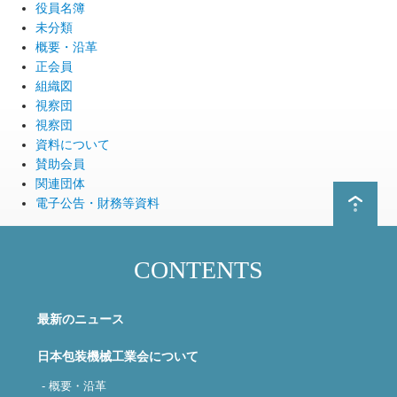
役員名簿
未分類
概要・沿革
正会員
組織図
視察団
視察団
資料について
賛助会員
関連団体
電子公告・財務等資料
CONTENTS
最新のニュース
日本包装機械工業会について
- 概要・沿革