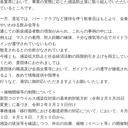
各業界において、事業の実態に応じた感染防止策に取り組んでいただい
ているところです。
一方、直近では、バー・クラブなど接待を伴う飲食店はもとより、会食
やいわゆる飲み会等を
通じての新規感染者数の増加がみられ、これらの事例の中には、
例えば、マスクの着用、対人距離の確保、十分な換気等の点でガイドラ
インが遵守されていないものも
散見されるとの分析がなされています。
今後とも、感染拡大防止と社会経済活動の段階的引き上げを両立してい
くため、貴団体におかれましては、
貴団体の職員及び会員企業等において、ガイドラインの遵守が徹底され
るよう、改めて情報提供や指導を
行うなど、適切に御対応いただきますようお願いいたします。
＜催物開催等の制限について＞
新型コロナウイルス感染症対策の基本的対処方針（令和２月５月25日
変更）に基づき、令和２年５月２５日付け
事務連絡「移行期間における都道府県の対応について」において、６月
１日、６月１９日、７月１０日から、
感染の状況等を確認しつつ、外出の自粛、催物（イベント等）の開催制