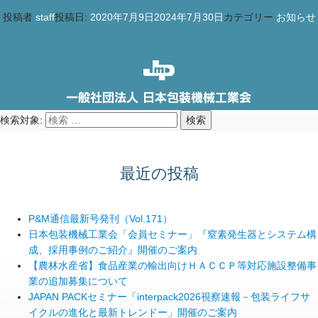
投稿者
staff
投稿日:
2020年7月9日
2024年7月30日
カテゴリー
お知らせ
検索対象:
検索
最近の投稿
P&M通信最新号発刊（Vol.171）
日本包装機械工業会「会員セミナー」『窒素発生器とシステム構
成、採用事例のご紹介』開催のご案内
【農林水産省】食品産業の輸出向けＨＡＣＣＰ等対応施設整備事
業の追加募集について
JAPAN PACKセミナー「interpack2026視察速報－包装ライフサ
イクルの進化と最新トレンドー」開催のご案内