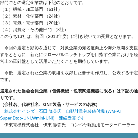
部門ごとの選定企業数は下記のとおりです。
（１）機械・加工部門 （61社）
（２）素材・化学部門 （24社）
（３）電気・電子部門 （20社）
（４）消費財・その他部門 （8社）
このうち13社は、前回（2013年度）に引き続いての受賞となります。
今回の選定と顕彰を通じて、対象企業の知名度向上や海外展開を支援
するとともに、新たにグローバルニッチトップを目指す企業における経
営上の羅針盤として活用いただくことを期待しています。
今後、選定された企業の取組を収録した冊子を作成し、公表する予定
です。
選定された当会会員企業（包装機械・包装関連機器に限る）は下記の通
りです。
（会社名、代表社名、GNT製品・サービスの名称）
株式会社イシダ 石田 隆英氏 自動計量包装値付機 (WM-AI
Super,Dtop-UNI,Wmini-UNI) 連続受賞です
伊東電機株式会社 伊東 徹弥氏 コンベヤ駆動用モーターローラー