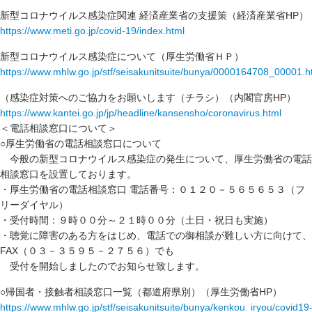
新型コロナウイルス感染症関連 経済産業省の支援策（経済産業省HP）
https://www.meti.go.jp/covid-19/index.html
新型コロナウイルス感染症について（厚生労働省ＨＰ）
https://www.mhlw.go.jp/stf/seisakunitsuite/bunya/0000164708_00001.h
（感染症対策へのご協力をお願いします（チラシ）（内閣官房HP）
https://www.kantei.go.jp/jp/headline/kansensho/coronavirus.html
＜電話相談窓口について＞
○厚生労働省の電話相談窓口について
今般の新型コロナウイルス感染症の発生について、厚生労働省の電話
相談窓口を設置しております。
・厚生労働省の電話相談窓口 電話番号：０１２０－５６５６５３（フ
リーダイヤル）
・受付時間：９時００分～２１時００分（土日・祝日も実施）
・聴覚に障害のある方をはじめ、電話での御相談が難しい方に向けて、
FAX（０３－３５９５－２７５６）でも
受付を開始しましたのでお知らせ致します。
○帰国者・接触者相談窓口一覧（都道府県別）（厚生労働省HP）
https://www.mhlw.go.jp/stf/seisakunitsuite/bunya/kenkou_iryou/covid19