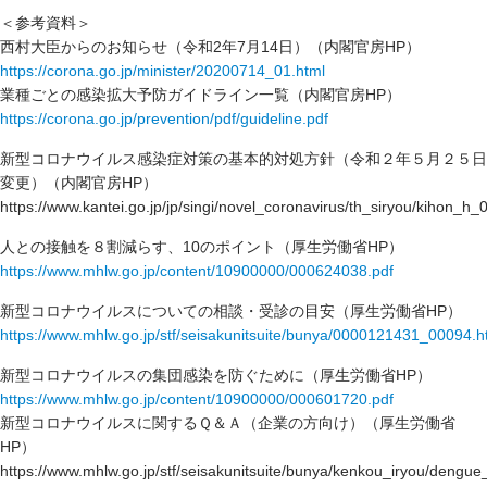
＜参考資料＞
西村大臣からのお知らせ（令和2年7月14日）（内閣官房HP）
https://corona.go.jp/minister/20200714_01.html
業種ごとの感染拡大予防ガイドライン一覧（内閣官房HP）
https://corona.go.jp/prevention/pdf/guideline.pdf
新型コロナウイルス感染症対策の基本的対処方針（令和２年５月２５日
変更）（内閣官房HP）
https://www.kantei.go.jp/jp/singi/novel_coronavirus/th_siryou/kihon_h_
人との接触を８割減らす、10のポイント（厚生労働省HP）
https://www.mhlw.go.jp/content/10900000/000624038.pdf
新型コロナウイルスについての相談・受診の目安（厚生労働省HP）
https://www.mhlw.go.jp/stf/seisakunitsuite/bunya/0000121431_00094.h
新型コロナウイルスの集団感染を防ぐために（厚生労働省HP）
https://www.mhlw.go.jp/content/10900000/000601720.pdf
新型コロナウイルスに関するＱ＆Ａ（企業の方向け）（厚生労働省
HP）
https://www.mhlw.go.jp/stf/seisakunitsuite/bunya/kenkou_iryou/dengu