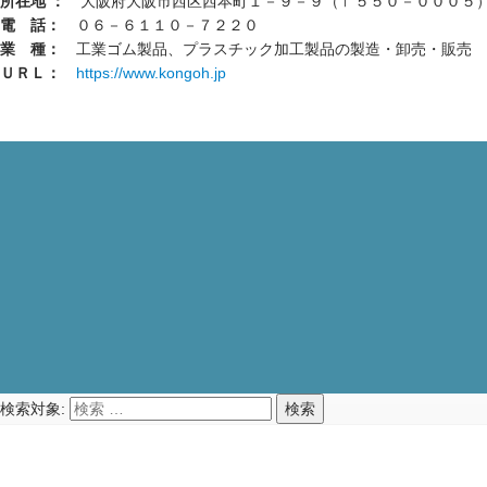
所在地 ：
大阪府大阪市西区西本町１－９－９（〒５５０－０００５
電 話：
０６－６１１０－７２２０
業 種：
工業ゴム製品、プラスチック加工製品の製造・卸売・販売
ＵＲＬ：
https://www.kongoh.jp
検索対象:
検索