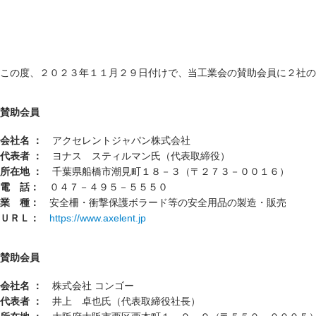
この度、２０２３年１１月２９日付けで、当工業会の賛助会員に２社の
賛助会員
会社名 ：
アクセレントジャパン株式会社
代表者 ：
ヨナス スティルマン氏（代表取締役）
所在地 ：
千葉県船橋市潮見町１８－３（〒２７３－００１６）
電 話：
０４７－４９５－５５５０
業 種：
安全柵・衝撃保護ボラード等の安全用品の製造・販売
ＵＲＬ：
https://www.axelent.jp
賛助会員
会社名 ：
株式会社 コンゴー
代表者 ：
井上 卓也氏（代表取締役社長）