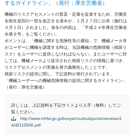
するガイドライン」（発行：厚生労働省）
機械のリスクアセスメントの普及・定着を促進するため、労働安
全衛生規則の一部を改正する省令が、１月２７日に公布（施行は
４月１日）されました。省令の内容は、「平成２４年厚生労働省
令第９号」をご覧ください。
ポイントは、「機械に関する危険性等の通知」で、機械メーカ等
がユーザーに機械を譲渡する時は、当該機械の危険情報（残留リ
スク）をユーザーに提供しなければならない。またユーザーに対
しては、機械メーカより提示された残留リスクの情報に基づき、
リスクアセスメントの実施を努力義務化したことです。
残留リスクの提供に関し、下記資料が発行されています。
「機械ユーザーへの機械危険情報の提供に関するガイドライン」
（発行：厚生労働省）
詳しくは、上記資料を下記サイトより入手（無料）してご
覧ください。
http://www.mhlw.go.jp/bunya/roudoukijun/anzeneisei1
4/dl/110506.pdf