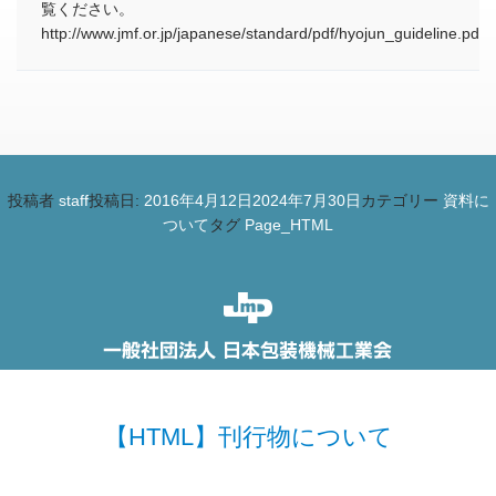
覧ください。
http://www.jmf.or.jp/japanese/standard/pdf/hyojun_guideline.pdf
投稿者
staff
投稿日:
2016年4月12日
2024年7月30日
カテゴリー
資料に
ついて
タグ
Page_HTML
【HTML】刊行物について