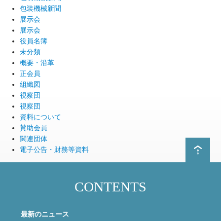
包装機械新聞
展示会
展示会
役員名簿
未分類
概要・沿革
正会員
組織図
視察団
視察団
資料について
賛助会員
関連団体
電子公告・財務等資料
CONTENTS
最新のニュース