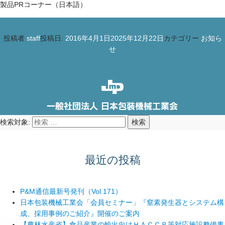
製品PRコーナー（日本語）
投稿者
staff
投稿日:
2016年4月1日
2025年12月22日
カテゴリー
お知ら
せ
検索対象:
検索
最近の投稿
P&M通信最新号発刊（Vol.171）
日本包装機械工業会「会員セミナー」『窒素発生器とシステム構
成、採用事例のご紹介』開催のご案内
【農林水産省】食品産業の輸出向けＨＡＣＣＰ等対応施設整備事