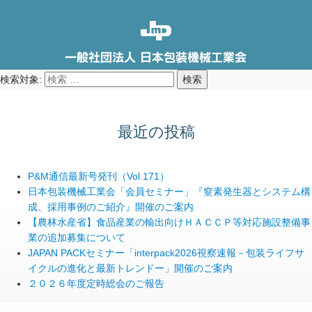
検索対象:
検索
最近の投稿
P&M通信最新号発刊（Vol.171）
日本包装機械工業会「会員セミナー」『窒素発生器とシステム構
成、採用事例のご紹介』開催のご案内
【農林水産省】食品産業の輸出向けＨＡＣＣＰ等対応施設整備事
業の追加募集について
JAPAN PACKセミナー「interpack2026視察速報－包装ライフサ
イクルの進化と最新トレンドー」開催のご案内
２０２６年度定時総会のご報告