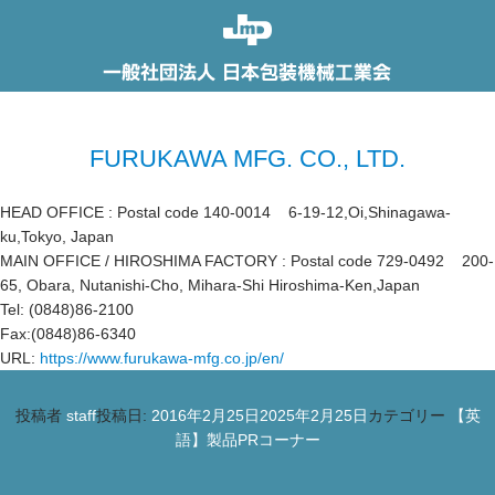
FURUKAWA MFG. CO., LTD.
HEAD OFFICE : Postal code 140-0014 6-19-12,Oi,Shinagawa-
ku,Tokyo, Japan
MAIN OFFICE / HIROSHIMA FACTORY : Postal code 729-0492 200-
65, Obara, Nutanishi-Cho, Mihara-Shi Hiroshima-Ken,Japan
Tel: (0848)86-2100
Fax:(0848)86-6340
URL:
https://www.furukawa-mfg.co.jp/en/
投稿者
staff
投稿日:
2016年2月25日
2025年2月25日
カテゴリー
【英
語】製品PRコーナー