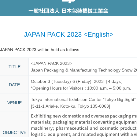
JAPAN PACK 2023 <English>
JAPAN PACK 2023 will be hold as follows.
<JAPAN PACK 2023>
TITLE
Japan Packaging & Manufacturing Technology Show 
October 3 (Tuesday)-6 (Friday), 2023［4 days］
DATE
*Opening Hours for Visitors : 10:00 a.m. – 5:00 p.m.
Tokyo International Exhibition Center “Tokyo Big Sight” 
VENUE
[3-11-1 Ariake, Koto-ku, Tokyo 135-0063]
OBJECTIVE