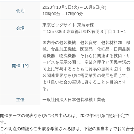
2023年10月3日(火) – 10月6日(金)
会期
10時00分 – 17時00分
東京ビッグサイト 東展示棟
会場
〒135-0063 東京都江東区有明３丁目１１−１
国内外の包装機械、包装資材、包装材料加工機
械、食品加工機械、医薬品・化粧品・日用品製
造機器、物流機器、それらに関連する技術・サ
ービスを展示公開し、産業合理化と国民生活の
開催目的
向上に寄与するとともに貿易の振興を図り、包
装関連業界ならびに需要業界の発展を通じて、
より良い社会の実現に資することを目的とす
る。
主催
一般社団法人日本包装機械工業会
開催テーマの発表ならびに出展申込みは、2022年9月頃に開始予定で
す。
ご不明点の確認やご出展を希望される際は、下記の担当者までお問合せ