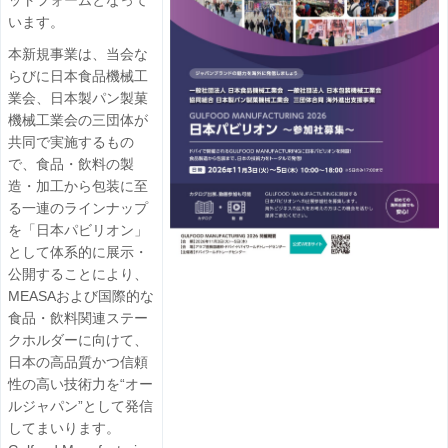
ットフォームとなって
います。
本新規事業は、当会な
らびに日本食品機械工
業会、日本製パン製菓
機械工業会の三団体が
共同で実施するもの
で、食品・飲料の製
造・加工から包装に至
る一連のラインナップ
を「日本パビリオン」
として体系的に展示・
公開することにより、
MEASAおよび国際的な
食品・飲料関連ステー
クホルダーに向けて、
日本の高品質かつ信頼
性の高い技術力を“オー
ルジャパン”として発信
してまいります。