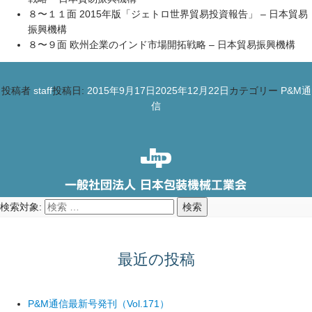
８〜１１面 2015年版「ジェトロ世界貿易投資報告」 – 日本貿易
振興機構
８〜９面 欧州企業のインド市場開拓戦略 – 日本貿易振興機構
投稿者
staff
投稿日:
2015年9月17日
2025年12月22日
カテゴリー
P&M通
信
検索対象:
検索
最近の投稿
P&M通信最新号発刊（Vol.171）